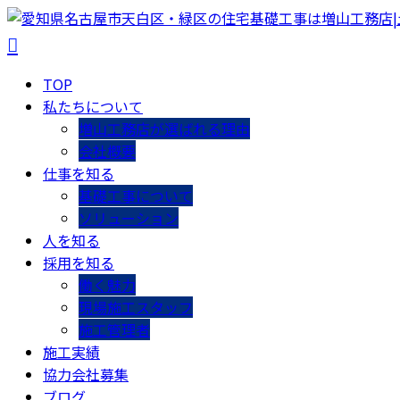
TOP
私たちについて
増山工務店が選ばれる理由
会社概要
仕事を知る
基礎工事について
ソリューション
人を知る
採用を知る
働く魅力
現場施工スタッフ
施工管理者
施工実績
協力会社募集
ブログ