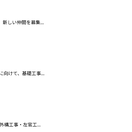
しい仲間を募集...
けて、基礎工事...
構工事・左官工...