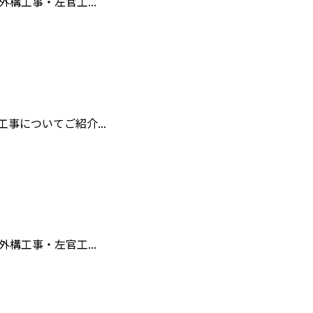
構工事・左官工...
についてご紹介...
構工事・左官工...