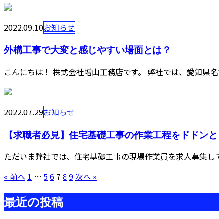
2022.09.10
お知らせ
外構工事で大変と感じやすい場面とは？
こんにちは！ 株式会社増山工務店です。 弊社では、愛知県名
2022.07.29
お知らせ
【求職者必見】住宅基礎工事の作業工程をドドンと
ただいま弊社では、住宅基礎工事の現場作業員を求人募集して
« 前へ
1
…
5
6
7
8
9
次へ »
最近の投稿