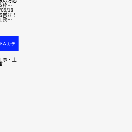
験の方必
型枠…
/06/18
者向け！
工務…
ラムカテ
リ
工事・土
事