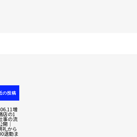
近の投稿
.06.11
増
務店の1
仕事の流
公開｜
0朝礼から
00退勤ま