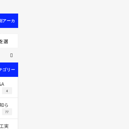
別アーカ
ブ
を選
テゴリー
&A
4
知ら
77
工実