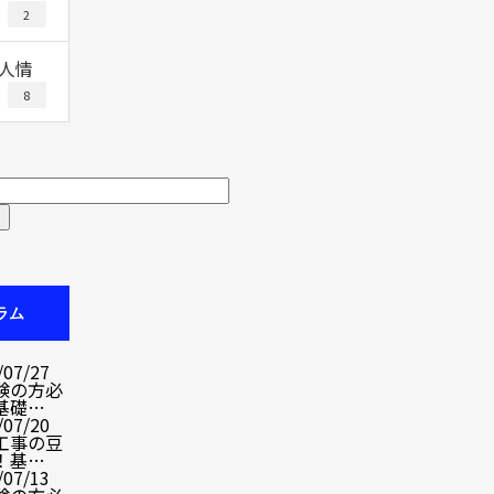
2
人情
8
ラム
/07/27
験の方必
基礎…
/07/20
工事の豆
！基…
/07/13