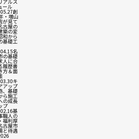
リアルス
ュール
.05.27
創
4年・増山
店が見て
名古屋の
建築の変
昭和から
の基礎工
.04.15
名
市の基礎
求人に合
る履歴書
き方＆面
策
.03.30
キ
アアップ
筋、基礎
から施工
への成長
ップ
.02.16
基
事職人の
・福利厚
名古屋市
場と待遇
026