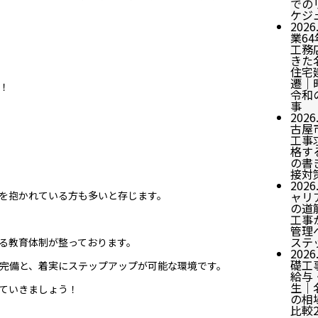
での
ケジ
2026
業6
工務
きた
住宅
遷｜
！
令和
事
2026
古屋
工事
格す
の書
接対
2026
を抱かれている方も多いと存じます。
ャリ
の道
工事
管理
ステ
る教育体制が整っております。
2026
礎工
完備と、着実にステップアップが可能な環境です。
給与
生｜
ていきましょう！
の相
比較2