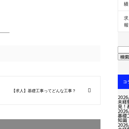
績
求
報
───
コ
【求人】基礎工事ってどんな工事？
2026
未経
見！
2026
基礎
知識
2026