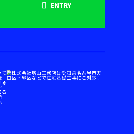
ENTRY
いて
要
知る
ン
知る
者
ム