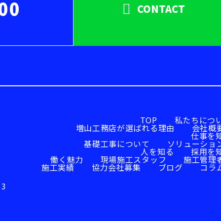
00
CONTACT
TOP
私たちにつ
増山工務店が選ばれる理由
会社概
仕事を
基礎工事について
ソリューショ
人を知る
採用を
働く魅力
現場施工スタッフ
施工管理
施工実績
協力会社募集
ブログ
コラ
3