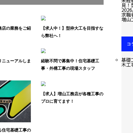
未経
見！
2026
求職
増山
務店の業務をご紹
【求人中！】型枠大工を目指すな
ら弊社へ！
コ
ゴ
基礎
リニューアルしま
経験不問で募集中！住宅基礎工
木工
事・外構工事の現場スタッフ
【求人】増山工務店が各種工事の
プロに育てます！
る住宅基礎工事の