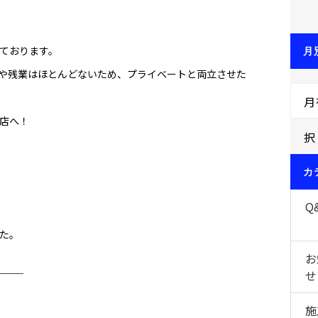
ております。
月
や残業はほとんどないため、プライベートと両立させた
イ
月
店へ！
択
カ
Q
た。
お
───
せ
施