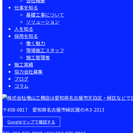
会社概要
仕事を知る
基礎工事について
ソリューション
人を知る
採用を知る
働く魅力
現場施工スタッフ
施工管理者
施工実績
協力会社募集
ブログ
コラム
〒458-0817 愛知県名古屋市緑区諸の木3-2313
Googleマップで確認する