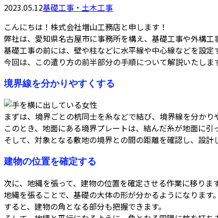
2023.05.12
基礎工事・土木工事
こんにちは！株式会社増山工務店と申します！
弊社は、愛知県名古屋市に事務所を構え、基礎工事や外構工
基礎工事の前には、壁や柱などに水平線や中心線などを設定
今回は、この遣り方の前半部分の手順について解説いたしま
境界線を分かりやすくする
まずは、境界ごとの杭同士を糸などで結び、境界線を分かり
このとき、地面にある境界プレートは、結んだ糸が地面に引
そして、対象となる敷地の境界との間の距離を確認し、設計
建物の位置を確定する
次に、地縄を張って、建物の位置を確定させる作業に移りま
地縄を張ることで、基礎の大体の形が分かるようになります
すると、建物の角となる部分も把握できます。
そして、地縄と平行になるように、角となる四隅に杭を打ち