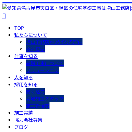
TOP
私たちについて
増山工務店が選ばれる理由
会社概要
仕事を知る
基礎工事について
ソリューション
人を知る
採用を知る
働く魅力
現場施工スタッフ
施工管理者
施工実績
協力会社募集
ブログ