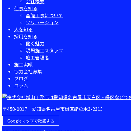
会社概要
仕事を知る
基礎工事について
ソリューション
人を知る
採用を知る
働く魅力
現場施工スタッフ
施工管理者
施工実績
協力会社募集
ブログ
コラム
〒458-0817 愛知県名古屋市緑区諸の木3-2313
Googleマップで確認する