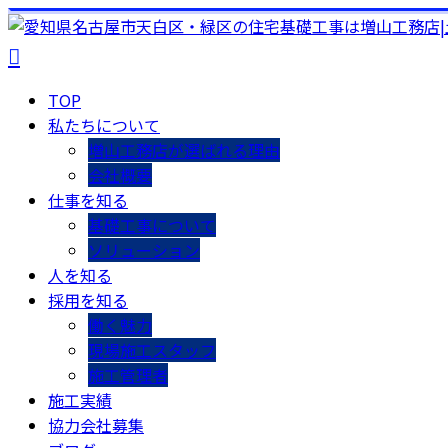
TOP
私たちについて
増山工務店が選ばれる理由
会社概要
仕事を知る
基礎工事について
ソリューション
人を知る
採用を知る
働く魅力
現場施工スタッフ
施工管理者
施工実績
協力会社募集